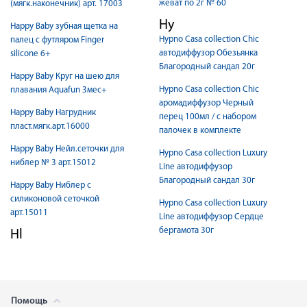
жеват по 2г № 60
(мягк.наконечник) арт. 17003
Hy
Happy Baby зубная щетка на
Hypno Casa collection Chic
палец с футляром Finger
автодиффузор Обезьянка
silicone 6+
Благородный сандал 20г
Happy Baby Круг на шею для
Hypno Casa collection Chic
плавания Aquafun 3мес+
аромадиффузор Черный
Happy Baby Нагрудник
перец 100мл / с набором
пласт.мягк.арт.16000
палочек в комплекте
Happy Baby Нейл.сеточки для
Hypno Casa collection Luxury
ниблер № 3 арт.15012
Line автодиффузор
Благородный сандал 30г
Happy Baby Ниблер с
силиконовой сеточкой
Hypno Casa collection Luxury
арт.15011
Line автодиффузор Сердце
бергамота 30г
Hl
Помощь