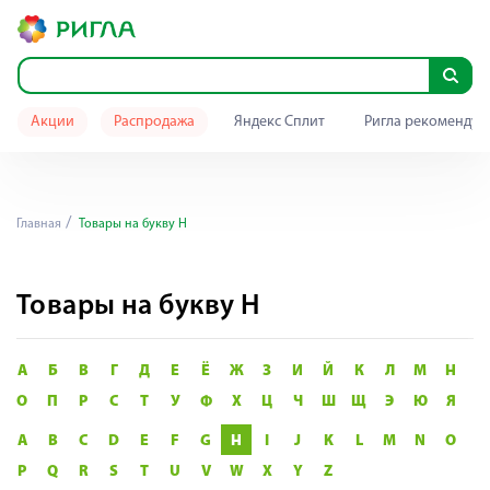
Акции
Распродажа
Яндекс Сплит
Ригла рекомендуе
Главная
Товары на букву H
Товары на букву H
А
Б
В
Г
Д
Е
Ё
Ж
З
И
Й
К
Л
М
Н
О
П
Р
С
Т
У
Ф
Х
Ц
Ч
Ш
Щ
Э
Ю
Я
A
B
C
D
E
F
G
H
I
J
K
L
M
N
O
P
Q
R
S
T
U
V
W
X
Y
Z