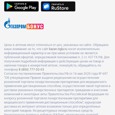
Цены в аптеках могут отличаться от цен, указанных на сайте. Обращаем
ваше внимание на то, что сайт
kazan.rigla.ru
носит исключительно
информационный характер и ни при каких условиях не является
публичной офертой, определяемой положениями п. 2 ст. 437 ГК РФ. Для
получения подробной информации о действующих ценах на товар и
наличии товара в конкретной аптеке, пожалуйста, обращайтесь по
телефону
8 (800) 777-03-03
Согласно постановлению Правительства РФ от 16 мая 2020 года № 697
"Об утверждении Правил выдачи разрешения на осуществление
розничной торговли лекарственными препаратами для медицинского
применения дистанционным способом, осуществления такой торговли и
доставки указанных лекарственных препаратов гражданам и внесении
изменений в некоторые акты Правительства Российской Федерации по
вопросу розничной торговли лекарственными препаратами для
медицинского применения дистанционным способом", курьерская
доставка из интернет-аптеки возможна только для определённых
категорий товаров: безрецептурных лекарственных средств,
биологически активных добавок (БАДов), медицинских изделий,