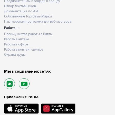
Предложите нам площади в аренду
Отбор поставщиков
Документация по API
Собственные Торговые Марки
Партнерская программа для веб-мастеров
Работа
Преимущества работы в Ригла
Работа в аптеке
Работа в офисе
Работа в контакт-центре
Охрана труда
Мы в социальных сетях
Приложение РИГЛА