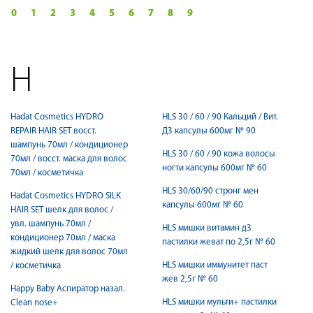
0
1
2
3
4
5
6
7
8
9
H
Hadat Cosmetics HYDRO
HLS 30 / 60 / 90 Кальций / Вит.
REPAIR HAIR SET восст.
Д3 капсулы 600мг № 90
шампунь 70мл / кондиционер
HLS 30 / 60 / 90 кожа волосы
70мл / восст. маска для волос
ногти капсулы 600мг № 60
70мл / косметичка
HLS 30/60/90 стронг мен
Hadat Cosmetics HYDRO SILK
капсулы 600мг № 60
HAIR SET шелк для волос /
увл. шампунь 70мл /
HLS мишки витамин д3
кондиционер 70мл / маска
пастилки жеват по 2,5г № 60
жидкий шелк для волос 70мл
HLS мишки иммунитет паст
/ косметичка
жев 2,5г № 60
Happy Baby Аспиратор назал.
HLS мишки мульти+ пастилки
Clean nose+