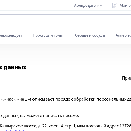
Арендодателям
Мои р
рекомендует
Простуда и грипп
Сердце и сосуды
Аллерги
х данных
Прил
», «нас», «наш») описывает порядок обработки персональных да
х данных, вы можете написать письмо:
аширское шоссе, д. 22, корп. 4, стр. 1, или почтовый адрес 127282,