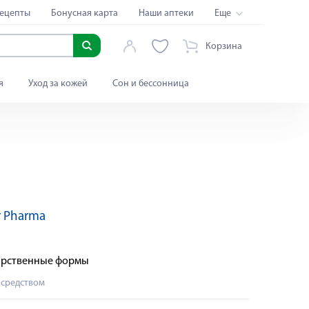
ецепты
Бонусная карта
Наши аптеки
Еще
Корзина
я
Уход за кожей
Сон и бессонница
r Pharma
Яндекс Сплит
карственные формы
 средством