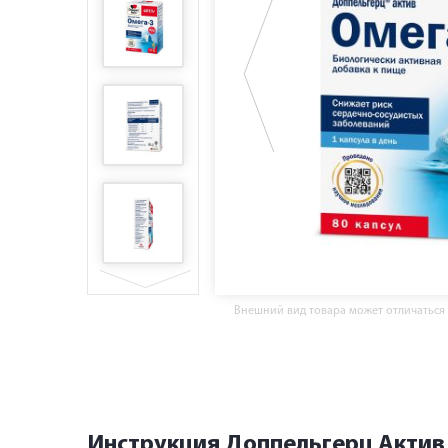
Внешний вид товара может отличаться
Инструкция Доппельгерц Актив