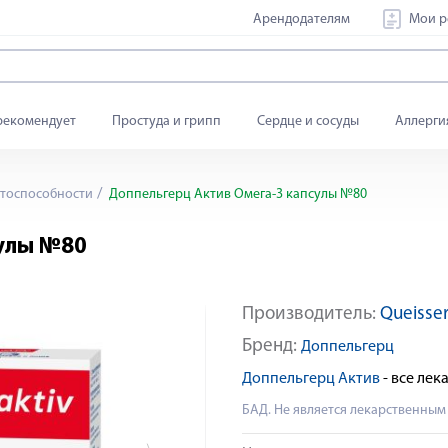
Арендодателям
Мои р
рекомендует
Простуда и грипп
Сердце и сосуды
Аллерги
тоспособности
Доппельгерц Актив Омега-3 капсулы №80
сулы №80
Производитель:
Queisse
Яндекс Сплит
Бренд:
Доппельгерц
Доппельгерц Актив
- все ле
БАД. Не является лекарственным