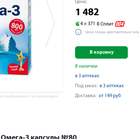
Цена:
1 482
4 ×
371
В Сплит
Цена товара действительна тол
В корзину
В наличии
в 3 аптеках
Под заказ:
в 3 аптеках
Доставка:
от 149 руб
 от изображённого на фотографии
 Омега-3 капсулы №80