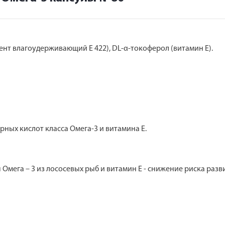
гент влагоудерживающий Е 422), DL-α-токоферол (витамин Е).
ых кислот класса Омега-3 и витамина Е.
га – 3 из лососевых рыб и витамин Е - снижение риска разви