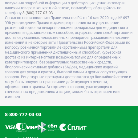
получения подробной информации о действующих ценах на товар и
наличии товара в конкретной аптеке, пожалуйста, обращайтесь по
телефону
8 (800) 777-03-03
Согласно постановлению Правительства РФ от 16 мая 2020 года № 697
"Об утверждении Правил выдачи разрешения на осуществление
розничной торговли лекарственными препаратами для медицинского
применения дистанционным способом, осуществления такой торговли и
доставки указанных лекарственных препаратов гражданам и внесении
изменений в некоторые акты Правительства Российской Федерации по
вопросу розничной торговли лекарственными препаратами для
медицинского применения дистанционным способом", курьерская
доставка из интернет-аптеки возможна только для определённых
категорий товаров: безрецептурных лекарственных средств,
биологически активных добавок (БАДов), медицинских изделий,
товаров для ухода и красоты, бытовой химии и других сопутствующих
товаров. Рецептурные препараты доставляются до ближайшей аптеки и
могут быть получены при наличии действующего рецепта,
оформленного врачом. Ассортимент товаров, участвующих в
специальных предложениях и акциях, может быть ограничен или
изменен
8-800-777-03-03