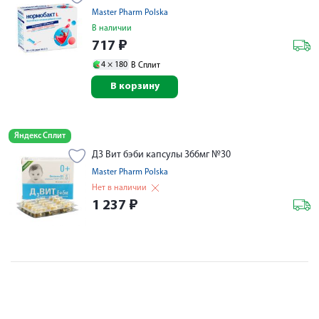
Master Pharm Polska
В наличии
717
₽
4 ×
180
В Сплит
В корзину
Яндекс Сплит
Д3 Вит бэби капсулы 366мг №30
Master Pharm Polska
Нет в наличии
1 237
₽